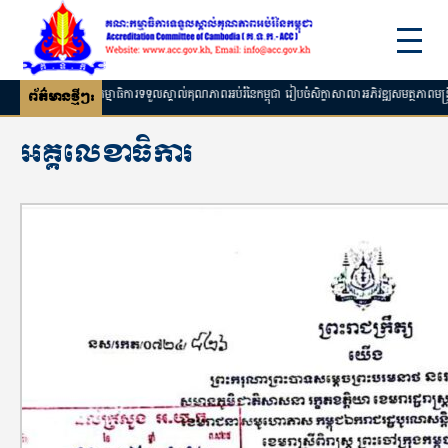
គណៈកម្មាធិការទទួលស្គាល់គុណភាពអប់រំនៃកម្ពុជា រៀបចំសិក្ខាសាលាអភិវឌ្ឍសមត្ថភាពមន្ត្រីវា
ព័ត៌មានថ្មីៗ:
អគ្គលេខាធិការ