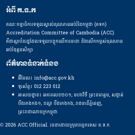
អំពី គ.ទ.ក
គណៈកម្មាធិការទទួលស្គាល់គុណភាពអប់រំនៃកម្ពុជា (គទក)
Accreditation Committee of Cambodia (ACC)
គឺជាស្ថាប័នរដ្ឋដែលទទួលបន្ទុកលើការធានា និងលើកកម្ពស់គុណភាព
អប់រំឧត្តមសិក្សា
ព័ត៌មានទំនាក់ទំនង
អ៊ីមែល៖ info@acc.gov.kh
ទូរស័ព្ទ៖ 012 223 012
អាសយដ្ឋាន៖ អគារលេខ២០១, មហាវិថី ព្រះនរោត្តម, សង្កាត់
បឹងកេងកង១, ខណ្ឌ បឹងកេងកង, រាជធានីភ្នំពេញ,
ព្រះរាជាណាចក្រកម្ពុជា
© 2026 ACC Official. រចនាដោយក្រុមបច្ចេកទេស គ.ទ.ក